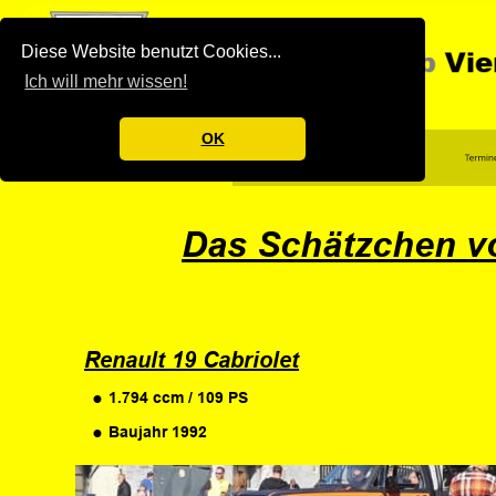
Diese Website benutzt Cookies...
Ich will mehr wissen!
OK
Das Schätzchen 
Renault 19 Cabriolet
•
1.794 ccm / 109 PS
•
Baujahr 1992